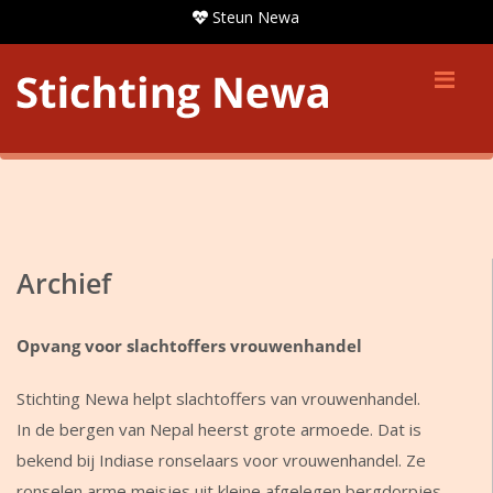
Steun Newa
Me
U bevindt zich hier:
Home
»
Archief
Archief
Opvang voor slachtoffers vrouwenhandel
Stichting Newa helpt slachtoffers van vrouwenhandel.
In de bergen van Nepal heerst grote armoede. Dat is
bekend bij Indiase ronselaars voor vrouwenhandel. Ze
ronselen arme meisjes uit kleine afgelegen bergdorpjes,